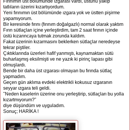
Fırınımın üst bölümünde ızgarası vardı, üstünü yakıp
tatlıların üzerini kızartıyordum.
Yeni fırınımın üst bölümünde ızgara yok ve üstten pişirme
yapamıyorum.
Bir keresinde fırını (fırınım doğalgazlı) normal olarak yaktım
Fırın sütlaçları içine yerleştirdim, tam 2 saat fırının içinde
üstü kızarıncaya tutmak zorunda kaldım.
Fakat üzerinin kızarmasını beklerken sütlaçlar neredeyse
tekrar piştiler.
Çıktıklarında üzerleri hafif yanmıştı, kaynamaktan sütü
buharlaşmış eksilmişti ve ne yazık ki pirinç lapası gibi
olmuşlardı.
Bende bir daha üst ızgarası olmayan bu fırında sütlaç
yapmadım.
Geçen gün aklıma evdeki elektrikli kokusuz ızgaranın
seyyar ızgara teli geldi.
"Neden kaselerin üzerine onu yerleştirip, sütlaçları bu yolla
kızartmıyorum?"
diye düşündüm ve uyguladım.
Sonuç; HARİKA !