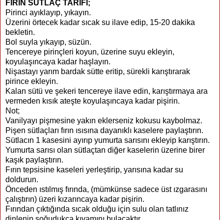
FIRIN SÜTLAÇ TARİFİ;
Pirinci ayıklayıp, yıkayın.
Üzerini örtecek kadar sıcak su ilave edip, 15-20 dakika
bekletin.
Bol suyla yıkayıp, süzün.
Tencereye pirinçleri koyun, üzerine suyu ekleyin,
koyulaşıncaya kadar haşlayın.
Nişastayı yarım bardak sütte eritip, sürekli karıştırarak
pirince ekleyin.
Kalan sütü ve şekeri tencereye ilave edin, karıştırmaya ara
vermeden kısık ateşte koyulaşıncaya kadar pişirin.
Not;
Vanilyayı pişmesine yakın eklerseniz kokusu kaybolmaz.
Pişen sütlaçları fırın ısısına dayanıklı kaselere paylaştırın.
Sütlacın 1 kasesini ayırıp yumurta sarısını ekleyip karıştırın.
Yumurta sarısı olan sütlaçtan diğer kaselerin üzerine birer
kaşık paylaştırın.
Fırın tepsisine kaseleri yerleştirip, yarısına kadar su
doldurun.
Önceden ıstılmış fırında, (mümkünse sadece üst ızgarasını
çalıştırın) üzeri kızarıncaya kadar pişirin.
Fırından çıktığında sıcak olduğu için sulu olan tatlınız
dinlenip soğudukça kıvamını bulacaktır.