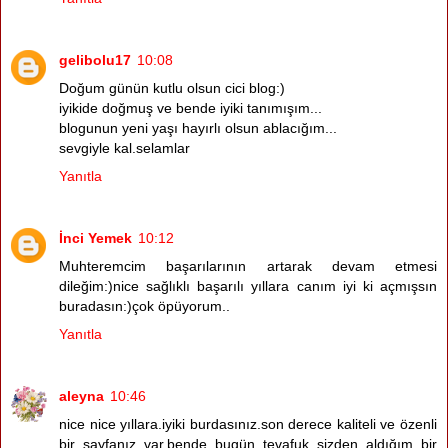
gelibolu17
10:08
Doğum günün kutlu olsun cici blog:)
iyikide doğmuş ve bende iyiki tanımışım...
blogunun yeni yaşı hayırlı olsun ablacığım...
sevgiyle kal.selamlar
Yanıtla
İnci Yemek
10:12
Muhteremcim başarılarının artarak devam etmesi
dileğim:)nice sağlıklı başarılı yıllara canım iyi ki açmışsın
buradasın:)çok öpüyorum..
Yanıtla
aleyna
10:46
nice nice yıllara.iyiki burdasınız.son derece kaliteli ve özenli
bir sayfanız var.bende bugün tevafuk sizden aldığım bir