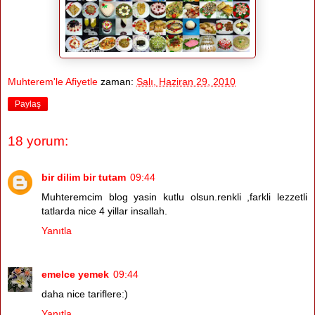
Muhterem'le Afiyetle
zaman:
Salı, Haziran 29, 2010
Paylaş
18 yorum:
bir dilim bir tutam
09:44
Muhteremcim blog yasin kutlu olsun.renkli ,farkli lezzetli
tatlarda nice 4 yillar insallah.
Yanıtla
emelce yemek
09:44
daha nice tariflere:)
Yanıtla