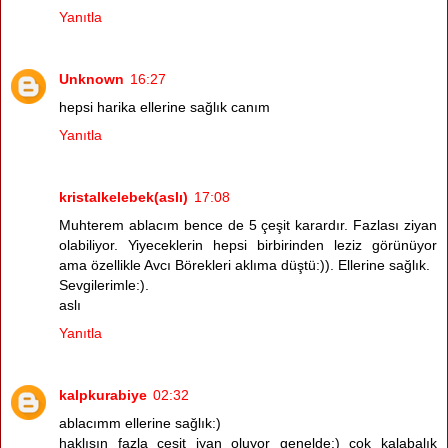
Yanıtla
Unknown
16:27
hepsi harika ellerine sağlık canım
Yanıtla
kristalkelebek(aslı)
17:08
Muhterem ablacım bence de 5 çeşit karardır. Fazlası ziyan
olabiliyor. Yiyeceklerin hepsi birbirinden leziz görünüyor
ama özellikle Avcı Börekleri aklıma düştü:)). Ellerine sağlık.
Sevgilerimle:).
aslı
Yanıtla
kalpkurabiye
02:32
ablacımm ellerine sağlık:)
haklısın fazla çeşit iyan oluyor genelde:) çok kalabalık